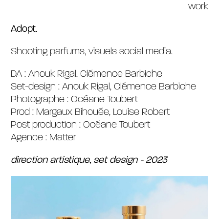
work
L.T Piver Lait d’Iris
Adopt.
Shooting parfums, visuels social media.
Libertine Blends
DA : Anouk Rigal, Clémence Barbiche
ingrédients
Set-design : Anouk Rigal, Clémence Barbiche
Photographe : Océane Toubert
Prod : Margaux Bihouée, Louise Robert
Joone
Post production : Océane Toubert
Agence : Matter
textures cosmétiques
direction artistique, set design - 2023
Libertine Blends