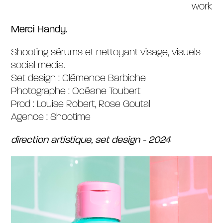
work
L.T Piver Lait d’Iris
Merci Handy.
Shooting sérums et nettoyant visage, visuels
Libertine Blends
social media.
Set design : Clémence Barbiche
ingrédients
Photographe : Océane Toubert
Prod : Louise Robert, Rose Goutal
Agence : Shootime
Joone
direction artistique, set design - 2024
textures cosmétiques
Libertine Blends