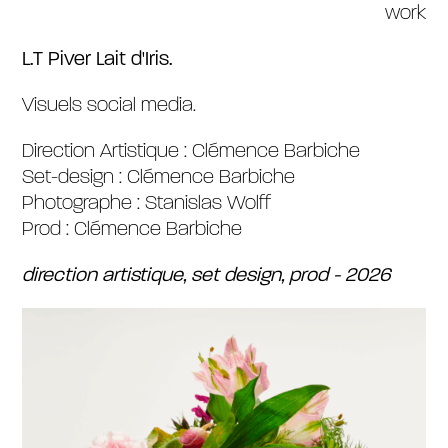
work
L.T Piver Lait d’Iris
L.T Piver Lait d'Iris.
Visuels social media.
Libertine Blends
Direction Artistique : Clémence Barbiche
ingrédients
Set-design : Clémence Barbiche
Photographe :
Stanislas Wolff
Prod : Clémence Barbiche
Joone
direction artistique, set design, prod - 2026
textures cosmétiques
Libertine Blends