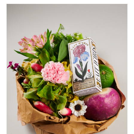
Adopt
Women in Olympics,
Paris 2024
Collection Platinium
Botox Cheveux
Madame La Présidente