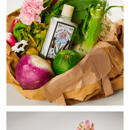
L.T Piver Parfum
Maif Social Club Noël
L.T Piver
Bonjout
textures IA
perifit