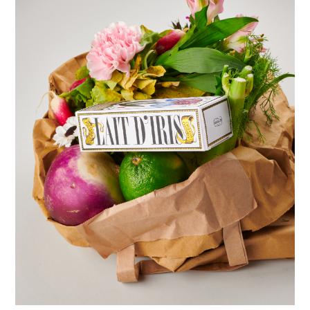
Gaspard Cottance
Laneige
Osée
Nuoro
Loewe
Tom Ford