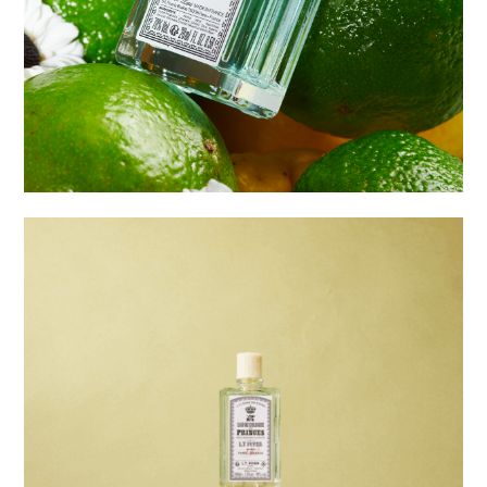
work
Carrière Frères
Studio La Précieuse
réservations Balenciaga
makes your nails Cagole
réservations Balenciaga