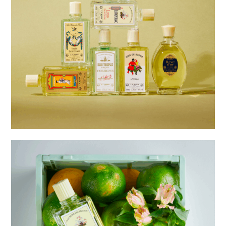
Balenciaga makes your
nails Cagole
footer good
Typology.