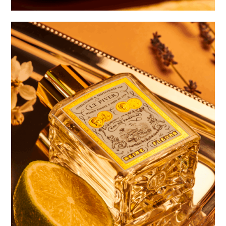
Adopt
Women in Olympics,
Paris 2024
Collection Platinium
Botox Cheveux
Madame La Présidente