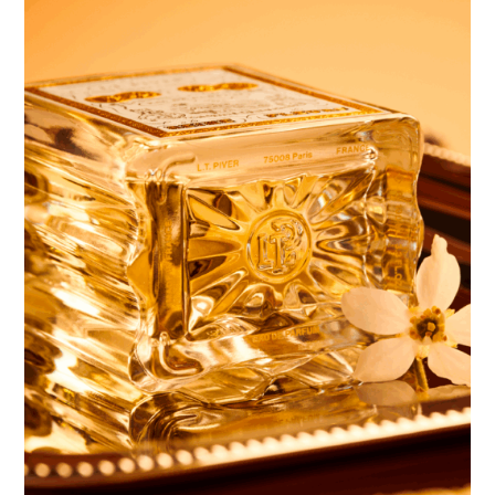
Gaspard Cottance
Laneige
Osée
Nuoro
Loewe
Tom Ford