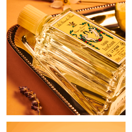
L.T Piver Parfum
Maif Social Club Noël
L.T Piver
Bonjout
textures IA
perifit