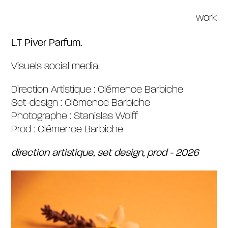
work
L.T Piver Lait d’Iris
L.T Piver Parfum.
Libertine Blends
Visuels social media.
ingrédients
Direction Artistique : Clémence Barbiche
Set-design : Clémence Barbiche
Photographe :
Stanislas Wolff
Joone
Prod : Clémence Barbiche
direction artistique, set design, prod - 2026
textures cosmétiques
Libertine Blends