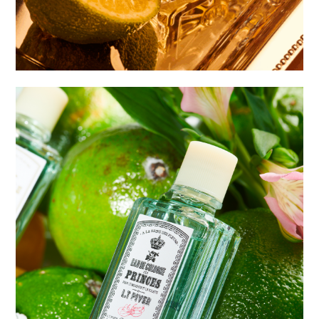
Collection Platinium
MyLubie
Merci Handy
Blue edito ia
Codhor
Histoire d’Or